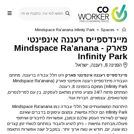
Ski
t
conten
Mindspace Ra'anana Infinity Park
>
Spaces
>
מיינדספייס רעננה אינפינטי
פארק
-
Mindspace Ra'anana
Infinity Park
הפנינה 8, רעננה, ישראל
מיינדספייס רעננה אינפינטי פארק
הינו חלל עבודה ברעננה. מתחם
העבודה מיינדספייס רעננה אינפינטי פארק (Mindspace Ra'anana
Infinity Park) ממוקם בהפנינה 8, רעננה.
המתחם פתוח 24/7 ומציע פתרון מותאם לעסקים, בין עם לפרילנסרים,
סטרטאפים, עצמאיים, חברות ועוד.
היתרונות המשמעותיים של חללי עבודה כמו Mindspace Ra'anana
Infinity Park הם יכולת גמישות, צמצום עיסוקים בדברים שאינם
קשורים לשירותי העסק שלכם וכמובן, אפשרויות לחיבורים ושיתופי
פעולה.מבחינת גמישות – ניתן להגיע ולעבוד במתחם לטווחי זמן קצרים
כמו שעה, יום, חודש או טווח ארוך יותר. במקביל ישנה אפשרות התאמה