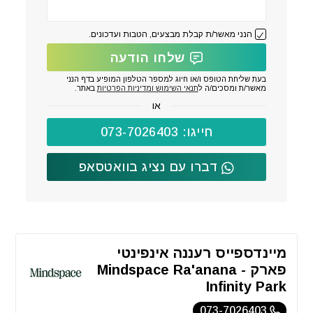
הנני מאשר/ת קבלת מבצעים, הטבות ועדכונים.
שלחו הודעה
בעת שליחת הטופס ו/או חיוג למספר הטלפון המופיע בדף הנני
מאשר/ת ומסכים/ה ל
תנאי השימוש ומדיניות הפרטיות
באתר.
או
חייגו: 073-7026403
דברו עם נציג בוואטסאפ
מיינדספייס רעננה אינפינטי
פארק - Mindspace Ra'anana
Infinity Park
073-7026403