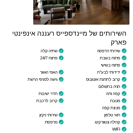
השירותים של מיינדספייס רעננה אינפינטי
פארק
שירותי הדפסה
שתיה קלה
פתוח בשבת
פתוח 24/7
פתוח בשישי
ידידותי לבע"ח
האפי האוור
קרוב לתחנת אוטובוס
גישה לסניפי הרשת
חניה בתשלום
קפה ותה
חדר ישיבות
מטבח
קרוב לרכבת
מכונת קפה
תאי טלפון
שירותי ניקיון
קהילה ונטוורקינג
מרפסת
WIFI