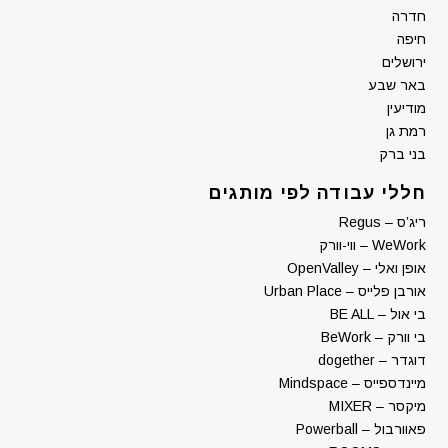
חדרה
חיפה
ירושלים
באר שבע
מודיעין
רמת גן
בני ברק
חללי עבודה לפי מותגים
ריג’ס – Regus
WeWork – ווי-וורק
אופן ואלי – OpenValley
אורבן פלייס – Urban Place
בי אול – BE ALL
בי וורק – BeWork
דוגדר – dogether
מיינדספייס – Mindspace
מיקסר – MIXER
פאוורבול – Powerball