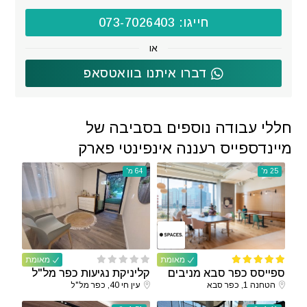
חייגו: 073-7026403
או
דברו איתנו בוואטסאפ
חללי עבודה נוספים בסביבה של
מיינדספייס רעננה אינפינטי פארק
25 מ'
64 מ'
מאומת
מאומת
ספייסס כפר סבא מניבים
קליניקת נגיעות כפר מל"ל
הטחנה 1, כפר סבא
עין חי 40, כפר מל"ל