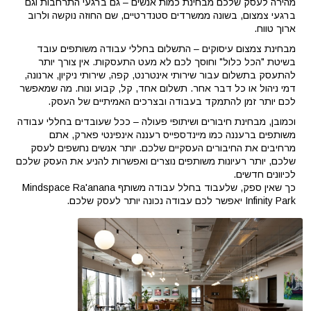
מהירה לעסק שלכם מבחינת כמות אנשים – גם ברגעי התרחבות וגם
ברגעי צמצום, בשונה ממשרדים סטנדרטיים, שם החוזה נוקשה ולרוב
ארוך טווח.
מבחינת צמצום עיסוקים – התשלום בחללי עבודה משותפים עובד
בשיטת "הכל כלול" וחוסך לכם לא מעט התעסקות. אין צורך יותר
להתעסק בתשלום עבור שירותי אינטרנט, קפה, שירותי ניקיון, ארנונה,
דמי ניהול או כל דבר אחר. תשלום אחד, קל, קבוע ונוח. מה שמאפשר
לכם יותר זמן להתמקד בעבודה ובצרכים האמיתיים של העסק.
וכמובן, מבחינת חיבורים ושיתופי פעולה – ככל שעובדים בחללי עבודה
משותפים ברעננה כמו מיינדספייס רעננה אינפינטי פארק, אתם
מרחיבים את החיבורים העסקיים שלכם. יותר אנשים נחשפים לעסק
שלכם, יותר רעיונות משותפים נוצרים ואפשרות להניע את העסק שלכם
לכיוונים חדשים.
כך שאין ספק, שלעבוד בחלל עבודה משותף Mindspace Ra'anana
Infinity Park יאפשר לכם עבודה נכונה יותר לעסק שלכם.