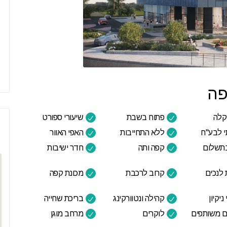
פה
קלה
פתוח בשבת
שיעורי ספורט
י לבע"ח
ללא התחייבות
האפי האוור
בתשלום
קפה ותה
חדר ישיבות
 לנכים
קרוב לרכבת
מכונת קפה
ניקיון
קהילה ונטוורקינג
בריכת שחייה
 משותפים
לוקרים
מרחב מוגן