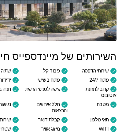
השירותים של מיינדספייס חי
שירותי הדפסה
כיבוד קל
שתיה 
פתוח 24/7
פתוח בשישי
ידידות
קרוב לתחנת
גישה לסניפי הרשת
חניה 
אוטובוס
מטבח
חלל אירועים
נגישות
והרצאות
תאי טלפון
קבלת דואר
שירותי 
WIFI
מיזוג אוויר
שטחים