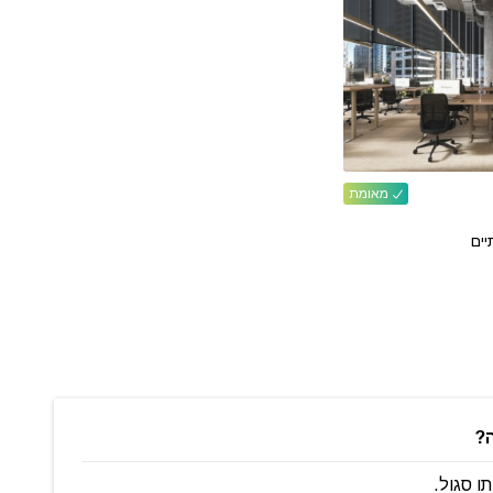
מאומת
יים
ה?
ו סגול.