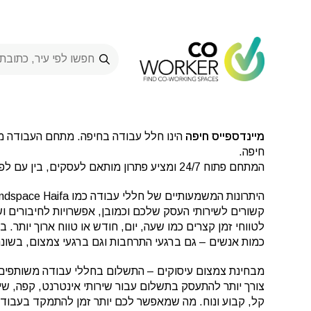
Ski
t
conten
Mindspace Haifa
>
Spaces
>
מיינדספייס חיפה
-
a
נחום חת 7, חיפה, ישראל
מיינדספייס חיפה
חיפה.
המתחם פתוח 24/7 ומציע פתרון מותאם לעסקים, בין עם לפרילנסרים, סטרטאפים, עצמאיים, חברות ועוד.
קשורים לשירותי העסק שלכם וכמובן, אפשרויות לחיבורים ו
לטווחי זמן קצרים כמו שעה, יום, חודש או טווח ארוך יות
כמות אנשים – גם ברגעי התרחבות וגם ברגעי צמצום, בשונה
מבחינת צמצום עיסוקים – התשלום בחללי עבודה משותפים 
צורך יותר להתעסק בתשלום עבור שירותי אינטרנט, קפה, שירו
קל, קבוע ונוח. מה שמאפשר לכם יותר זמן להתמקד בעבוד