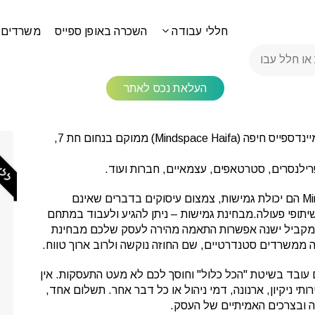
חללי עבודה
השכרה באופן ספייס
משרדים 
Mindspace Haif
העלאת נכס לאתר
ללא 
הינו חלל עבודה בחיפה. מתחם העבודה מיינדספייס חיפה (Mindspace Haifa) ממוקם בנחום חת 7,
היתרונות המשמעותיים של חללי עבודה כמו Mindspace Haifa הם יכולת גמישות, צמצום עיסוקים בדברים שאינם
שיתופי פעולה.מבחינת גמישות – ניתן להגיע ולעבוד במתחם
ר. במקביל ישנה אפשרות התאמה מהירה לעסק שלכם מבחינת
 ממשרדים סטנדרטיים, שם החוזה נוקשה ולרוב ארוך טווח.
עובד בשיטת "הכל כלול" וחוסך לכם לא מעט התעסקות. אין
תי ניקיון, ארנונה, דמי ניהול או כל דבר אחר. תשלום אחד,
ה ובצרכים האמיתיים של העסק.