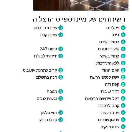
השירותים של מיינדספייס הרצליה
מקלחות
שירותי הדפסה
בירה
שתיה קלה
פתוח בשבת
שיעורי ספורט
פתוח 24/7
פתוח בשישי
ידידותי לבע"ח
ללא התחייבות
האפי האוור
קרוב לתחנת אוטובוס
גישה לסניפי הרשת
חניה בתשלום
קפה ותה
חדר ישיבות
מטבח
חלל אירועים והרצאות
נגישות לנכים
קרוב לרכבת
מכונת קפה
תאי טלפון
אחסון אופניים
קבלת דואר
שירותי ניקיון