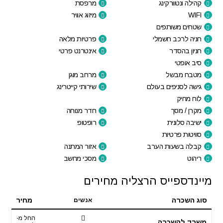
קהילה ונטוורקינג
מרפסת
WIFI
מיזוג אוויר
שטחים משותפים
חניה לרכב חשמלי
פרטיות מלאה
חניון בהסדר
אינטרנט פרטי
סיב אופטי
מטבח מבשל
מרחב מוגן
גישה לסניפים בעולם
שירותי קייטרינג
לוח מחיק
מקרן / מסך
חדר מנוחה
ישיבה סלונית
רופטופ
סוויטות פרטיות
קבלה בשעות הערב
אזור המתנה
ריהוט
מסכי מחשב
מיינדספייס הרצליה מחירים
סוג השכרה
מחיר
אנשים
החל מ-
משרד להשכרה