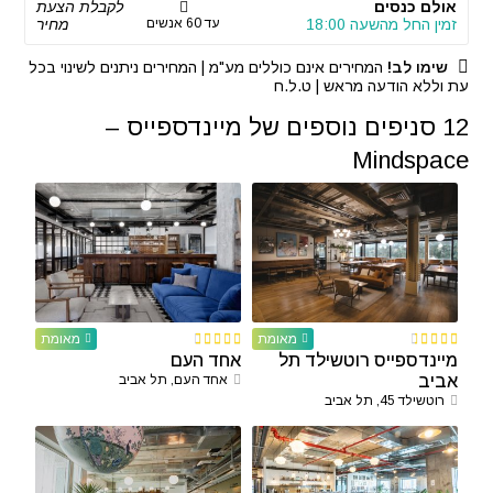
אולם כנסים
לקבלת הצעת
זמין החל מהשעה 18:00
עד 60 אנשים
מחיר
שימו לב!
המחירים אינם כוללים מע"מ | המחירים ניתנים לשינוי בכל
עת וללא הודעה מראש | ט.ל.ח
12 סניפים נוספים של מיינדספייס –
Mindspace
מאומת
מאומת
מיינדספייס רוטשילד תל
אחד העם
אביב
אחד העם, תל אביב
רוטשילד 45, תל אביב