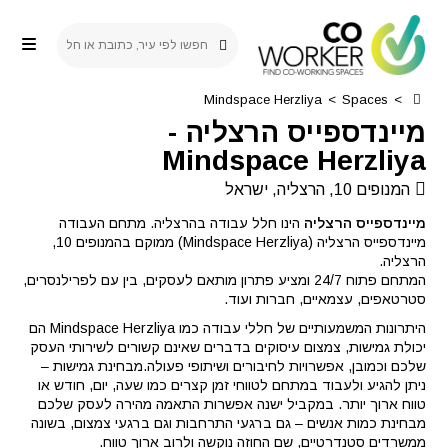
Ski
t
conten
Mindspace Herzliya
>
Spaces
>
מיינדספייס הרצליה
-
Mindspace Herzliya
המנופים 10, הרצליה, ישראל
מיינדספייס הרצליה
הינו חלל עבודה בהרצליה. מתחם העבודה
מיינדספייס הרצליה (Mindspace Herzliya) ממוקם בהמנופים 10,
הרצליה.
המתחם פתוח 24/7 ומציע פתרון מותאם לעסקים, בין עם לפרילנסרים,
סטרטאפים, עצמאיים, חברות ועוד.
היתרונות המשמעותיים של חללי עבודה כמו Mindspace Herzliya הם
יכולת גמישות, צמצום עיסוקים בדברים שאינם קשורים לשירותי העסק
שלכם וכמובן, אפשרויות לחיבורים ושיתופי פעולה.מבחינת גמישות –
ניתן להגיע ולעבוד במתחם לטווחי זמן קצרים כמו שעה, יום, חודש או
טווח ארוך יותר. במקביל ישנה אפשרות התאמה מהירה לעסק שלכם
מבחינת כמות אנשים – גם ברגעי התרחבות וגם ברגעי צמצום, בשונה
ממשרדים סטנדרטיים, שם החוזה נוקשה ולרוב ארוך טווח.