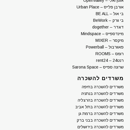
אופן ואלי – OpenValley
אורבן פלייס – Urban Place
בי אול – BE ALL
בי וורק – BeWork
דוגדר – dogether
מיינדספייס – Mindspace
מיקסר – MIXER
פאוורבול – Powerball
רומס – ROOMS
רנט24 – rent24
שרונה ספייס – Sarona Space
משרדים להשכרה
משרדים להשכרה בחיפה
משרדים להשכרה בנתניה
משרדים להשכרה בהרצליה
משרדים להשכרה בתל אביב
משרדים להשכרה ברמת גן
משרדים להשכרה בבני ברק
משרדים להשכרה בירושלים