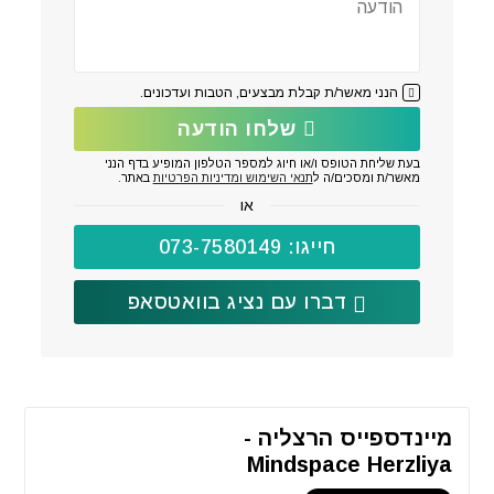
הנני מאשר/ת קבלת מבצעים, הטבות ועדכונים.
שלחו הודעה
בעת שליחת הטופס ו/או חיוג למספר הטלפון המופיע בדף הנני
מאשר/ת ומסכים/ה ל
תנאי השימוש ומדיניות הפרטיות
באתר.
או
חייגו: 073-7580149
דברו עם נציג בוואטסאפ
מיינדספייס הרצליה -
Mindspace Herzliya