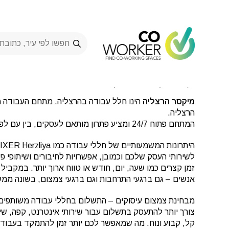
Ski
t
conten
MIXER Herzliya
>
Spaces
>
מיקסר הרצליה
-
iya
אריק איינשטיין 3, הרצליה, ישראל
מיקסר הרצליה
הרצליה.
המתחם פתוח 24/7 ומציע פתרון מותאם לעסקים, בין עם לפרילנסרים, סטרטאפים, עצמאיים, חברות ועוד.
לשירותי העסק שלכם וכמובן, אפשרויות לחיבורים ושיתופי פ
זמן קצרים כמו שעה, יום, חודש או טווח ארוך יותר. במק
אנשים – גם ברגעי התרחבות וגם ברגעי צמצום, בשונה ממש
מבחינת צמצום עיסוקים – התשלום בחללי עבודה משותפים 
צורך יותר להתעסק בתשלום עבור שירותי אינטרנט, קפה, שירו
קל, קבוע ונוח. מה שמאפשר לכם יותר זמן להתמקד בעבוד