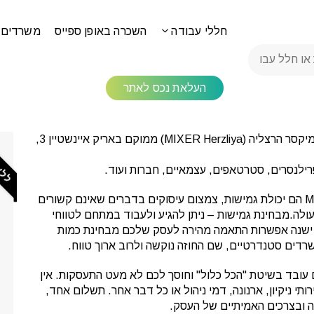
חללי עבודה
השכרה באופן ספייס
משרדים 
MIXER Herzl
העלאת נכס לאתר
ללא 
הינו חלל עבודה בהרצליה. מתחם העבודה מיקסר הרצליה (MIXER Herzliya) ממוקם באריק איינשטיין 3,
היתרונות המשמעותיים של חללי עבודה כמו MIXER Herzliya הם יכולת גמישות, צמצום עיסוקים בדברים שאינם קשורים
עולה.מבחינת גמישות – ניתן להגיע ולעבוד במתחם לטווחי
ביל ישנה אפשרות התאמה מהירה לעסק שלכם מבחינת כמות
רדים סטנדרטיים, שם החוזה נוקשה ולרוב ארוך טווח.
עובד בשיטת "הכל כלול" וחוסך לכם לא מעט התעסקות. אין
תי ניקיון, ארנונה, דמי ניהול או כל דבר אחר. תשלום אחד,
ה ובצרכים האמיתיים של העסק.