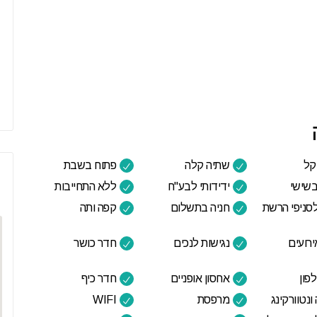
קל
שתיה קלה
פתוח בשבת
בשישי
ידידותי לבע"ח
ללא התחייבות
סניפי הרשת
חניה בתשלום
קפה ותה
רועים
נגישות לנכים
חדר כושר
פון
אחסון אופניים
חדר כיף
ונטוורקינג
מרפסת
WIFI