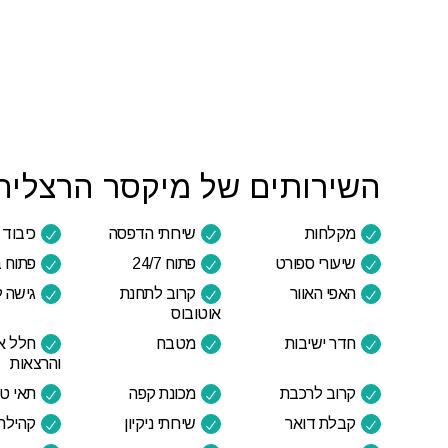
השירותים של מיקסר הרצליה
מקלחות
שירותי הדפסה
כיבוד 
שיעורי ספורט
פתוח 24/7
פתוח 
האפי האוור
קרוב לתחנת
גישה ל
אוטובוס
חדר ישיבות
מטבח
חלל אי
והרצאות
קרוב לרכבת
מכונת קפה
תאי טל
קבלת דואר
שירותי ניקיון
קהילה 