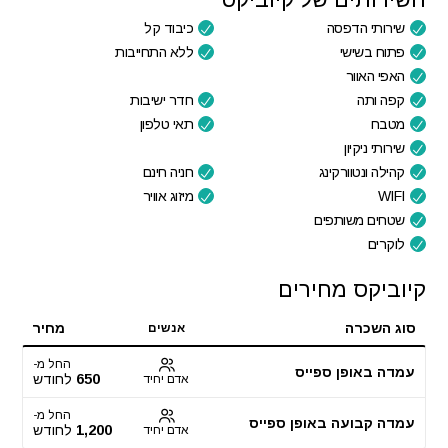
שירותי הדפסה
כיבוד קל
פתוח בשישי
ללא התחייבות
האפי האוור
קפה ותה
חדר ישיבות
מטבח
תאי טלפון
שירותי ניקיון
קהילה ונטוורקינג
חניה חינם
WIFI
מיזוג אוויר
שטחים משותפים
לוקרים
קיוביקס מחירים
סוג השכרה
מחיר
אנשים
החל מ-
עמדה באופן ספייס
650
לחודש
אדם יחיד
החל מ-
עמדה קבועה באופן ספייס
1,200
לחודש
אדם יחיד