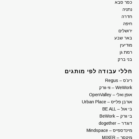
כפר סבא
נתניה
חדרה
חיפה
ירושלים
באר שבע
מודיעין
רמת גן
בני ברק
חללי עבודה לפי מותגים
ריג’ס – Regus
WeWork – ווי-וורק
אופן ואלי – OpenValley
אורבן פלייס – Urban Place
בי אול – BE ALL
בי וורק – BeWork
דוגדר – dogether
מיינדספייס – Mindspace
מיקסר – MIXER