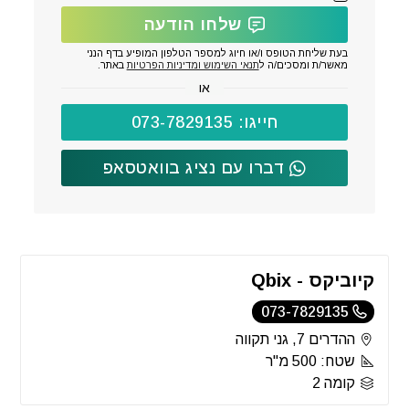
שלחו הודעה
בעת שליחת הטופס ו/או חיוג למספר הטלפון המופיע בדף הנני
מאשר/ת ומסכים/ה ל
תנאי השימוש ומדיניות הפרטיות
באתר.
או
חייגו: 073-7829135
דברו עם נציג בוואטסאפ
קיוביקס - Qbix
073-7829135
ההדרים 7, גני תקווה
שטח: 500 מ"ר
קומה 2