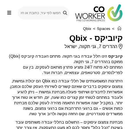
Ski
t
conten
Qbix
>
Spaces
>
קיוביקס
-
Qbix
ההדרים 7, גני תקווה, ישראל
קיוביקס
הינו חלל עבודה בגני תקווה. מתחם העבודה קיוביקס (Qbix)
ממוקם בההדרים 7, גני תקווה.
המתחם לא פתוח 24/7 ומציע פתרון מותאם לעסקים, בין עם
לפרילנסרים, סטרטאפים, עצמאיים, חברות ועוד.
היתרונות המשמעותיים של חללי עבודה כמו Qbix הם יכולת גמישות,
צמצום עיסוקים בדברים שאינם קשורים לשירותי העסק שלכם וכמובן,
אפשרויות לחיבורים ושיתופי פעולה.מבחינת גמישות – ניתן להגיע
ולעבוד במתחם לטווחי זמן קצרים כמו שעה, יום, חודש או טווח ארוך
יותר. במקביל ישנה אפשרות התאמה מהירה לעסק שלכם מבחינת
כמות אנשים – גם ברגעי התרחבות וגם ברגעי צמצום, בשונה
ממשרדים סטנדרטיים, שם החוזה נוקשה ולרוב ארוך טווח.
מבחינת צמצום עיסוקים – התשלום בחללי עבודה משותפים עובד
בשיטת "הכל כלול" וחוסך לכם לא מעט התעסקות. אין צורך יותר