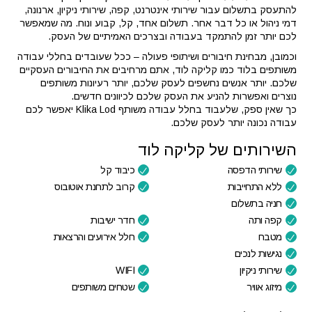
להתעסק בתשלום עבור שירותי אינטרנט, קפה, שירותי ניקיון, ארנונה,
דמי ניהול או כל דבר אחר. תשלום אחד, קל, קבוע ונוח. מה שמאפשר
לכם יותר זמן להתמקד בעבודה ובצרכים האמיתיים של העסק.
וכמובן, מבחינת חיבורים ושיתופי פעולה – ככל שעובדים בחללי עבודה
משותפים בלוד כמו קליקה לוד, אתם מרחיבים את החיבורים העסקיים
שלכם. יותר אנשים נחשפים לעסק שלכם, יותר רעיונות משותפים
נוצרים ואפשרות להניע את העסק שלכם לכיוונים חדשים.
כך שאין ספק, שלעבוד בחלל עבודה משותף Klika Lod יאפשר לכם
עבודה נכונה יותר לעסק שלכם.
השירותים של קליקה לוד
שירותי הדפסה
כיבוד קל
ללא התחייבות
קרוב לתחנת אוטובוס
חניה בתשלום
קפה ותה
חדר ישיבות
מטבח
חלל אירועים והרצאות
נגישות לנכים
שירותי ניקיון
WIFI
מיזוג אוויר
שטחים משותפים