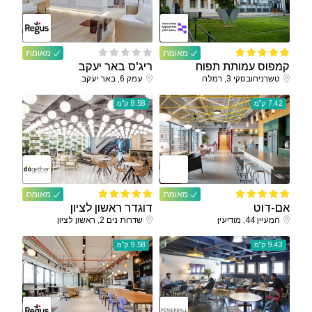
מאומת
מאומת
קמפוס עמותת תפוח
ריג'ס באר יעקב
טשרניחובסקי 3, רמלה
עמק 6, באר יעקב
7.42 ק"מ
8.58 ק"מ
מאומת
מאומת
אם-דוט
דוגדר ראשון לציון
המעיין 44, מודיעין
שדרות נים 2, ראשון לציון
9.43 ק"מ
9.58 ק"מ