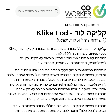
Ski
t
conten
Klika Lod
>
Spaces
>
קליקה לוד
-
Klika Lod
שדרות צה"ל 4, לוד, ישראל
קליקה לוד
הינו חלל עבודה בלוד. מתחם העבודה קליקה לוד (Klika
Lod) ממוקם בשדרות צה"ל 4, לוד.
המתחם לא פתוח 24/7 ומציע פתרון מותאם לעסקים, בין עם
לפרילנסרים, סטרטאפים, עצמאיים, חברות ועוד.
היתרונות המשמעותיים של חללי עבודה כמו Klika Lod הם יכולת
גמישות, צמצום עיסוקים בדברים שאינם קשורים לשירותי העסק שלכם
וכמובן, אפשרויות לחיבורים ושיתופי פעולה.מבחינת גמישות – ניתן
להגיע ולעבוד במתחם לטווחי זמן קצרים כמו שעה, יום, חודש או טווח
ארוך יותר. במקביל ישנה אפשרות התאמה מהירה לעסק שלכם
מבחינת כמות אנשים – גם ברגעי התרחבות וגם ברגעי צמצום, בשונה
ממשרדים סטנדרטיים, שם החוזה נוקשה ולרוב ארוך טווח.
מבחינת צמצום עיסוקים – התשלום בחללי עבודה משותפים עובד
בשיטת "הכל כלול" וחוסך לכם לא מעט התעסקות. אין צורך יותר