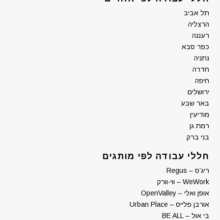
תל אביב
הרצליה
רעננה
כפר סבא
נתניה
חדרה
חיפה
ירושלים
באר שבע
מודיעין
רמת גן
בני ברק
חללי עבודה לפי מותגים
ריג’ס – Regus
WeWork – ווי-וורק
אופן ואלי – OpenValley
אורבן פלייס – Urban Place
בי אול – BE ALL