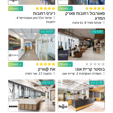
מאומת
מאומת
פאוורבול רחובות פארק
ריג'ס רחובות
המדע
פרופ' הלל וחנן אופנהיימר 4,
רחובות
פנחס ספיר 8, נס ציונה
9.97 ק"מ
10.07 ק"מ
מאומת
מאומת
בוסטר קריית אונו
את @וורק
השדרה האקדמית 2, קריית אונו
ההגנה 17, אור יהודה
11.52 ק"מ
11.7 ק"מ