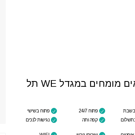
השירותים של קליניקה לרופאים מומחים במגדל WE תל
בשבת
פתוח 24/7
פתוח בשישי
בתשלום
קפה ותה
נגישות לנכים
אופניים
שירותי ניקיון
WIFI