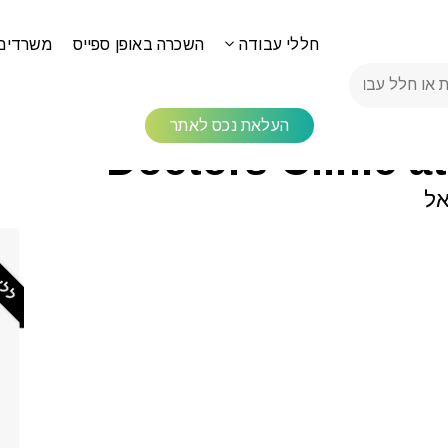
חללי עבודה
השכרה באופן ספייס
משרדים
מגדל WE תל אביב
העלאת נכס לאתר
Doctors Clinic a
ללא 