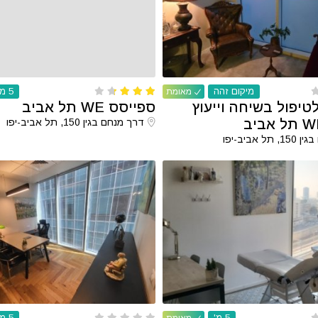
מיקום זהה
5 מ'
מאומת
טיפול בשיחה וייעוץ
ספייסס WE תל אביב
דרך מנחם בגין 150, תל אביב-יפו
ל אביב-יפו
5 מ'
5 מ'
מאומת