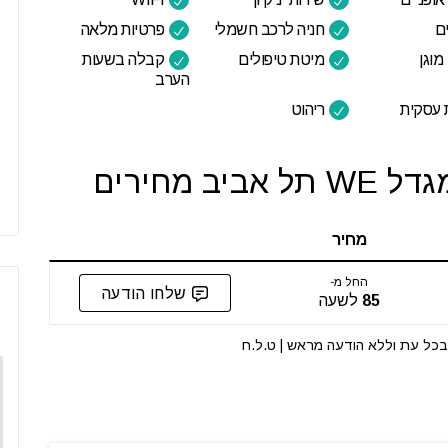
ם
חניה לרכב חשמלי
פרטיות מלאה
וגן
מיטת טיפולים
קבלה בשעות
הערב
 עסקית
ריהוט
 מחירים
מחיר
החל מ-
שלחו הודעה
85
לשעה
י בכל עת וללא הודעה מראש | ט.ל.ח