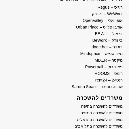
ריג’ס – Regus
WeWork – ווי-וורק
אופן ואלי – OpenValley
אורבן פלייס – Urban Place
בי אול – BE ALL
בי וורק – BeWork
דוגדר – dogether
מיינדספייס – Mindspace
מיקסר – MIXER
פאוורבול – Powerball
רומס – ROOMS
רנט24 – rent24
שרונה ספייס – Sarona Space
משרדים להשכרה
משרדים להשכרה בחיפה
משרדים להשכרה בנתניה
משרדים להשכרה בהרצליה
משרדים להשכרה בתל אביב