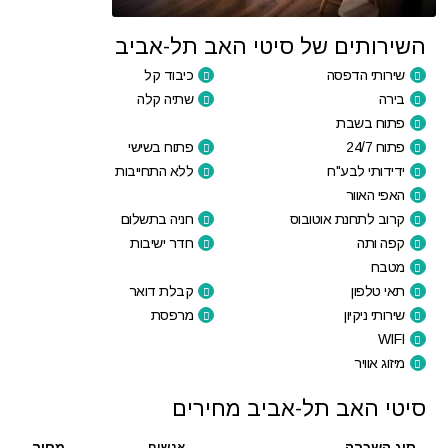
השירותים של סיטי האב תל-אביב
שירותי הדפסה
כיבוד קל
בירה
שתיה קלה
פתוח בשבת
פתוח 24/7
פתוח בשישי
ידידותי לבע"ח
ללא התחייבות
האפי האוור
קרוב לתחנת אוטובוס
חניה בתשלום
קפה ותה
חדר ישיבות
מטבח
תאי טלפון
קבלת דואר
שירותי ניקיון
מרפסת
WIFI
מיזוג אוויר
סיטי האב תל-אביב מחירים
סוג השכרה
מחיר
אנשים