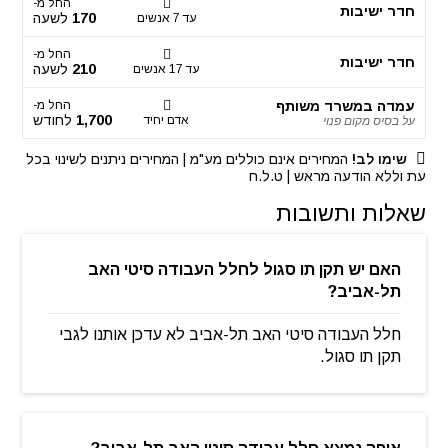
החל מ-
חדר ישיבות
170
לשעה
עד 7 אנשים
החל מ-
חדר ישיבות
210
לשעה
עד 17 אנשים
עמדה במשרד משותף
החל מ-
1,700
לחודש
אדם יחיד
על בסיס מקום פנוי
שימו לב!
המחירים אינם כוללים מע"מ | המחירים ניתנים לשינוי בכל
עת וללא הודעה מראש | ט.ל.ח
שאלות ותשובות
האם יש תקן תו סגול לחלל העבודה סיטי האב
תל-אביב?
חלל העבודה סיטי האב תל-אביב לא עדכן אותנו לגבי
תקן תו סגול.