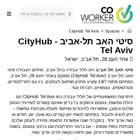
Ski
t
conten
CityHub Tel Aviv
>
Spaces
>
סיטי האב תל-אביב
-
CityHub
Tel Aviv
אחד העם 28, תל אביב, ישראל
סיטי האב תל-אביב
הינו חלל עבודה בתל אביב. מתחם העבודה סיטי
האב תל-אביב (CityHub Tel Aviv) ממוקם באחד העם 28, תל אביב.
המתחם פתוח 24/7 ומציע פתרון מותאם לעסקים, בין עם לפרילנסרים,
סטרטאפים, עצמאיים, חברות ועוד.
היתרונות המשמעותיים של חללי עבודה כמו CityHub Tel Aviv הם
יכולת גמישות, צמצום עיסוקים בדברים שאינם קשורים לשירותי העסק
שלכם וכמובן, אפשרויות לחיבורים ושיתופי פעולה.מבחינת גמישות –
ניתן להגיע ולעבוד במתחם לטווחי זמן קצרים כמו שעה, יום, חודש או
טווח ארוך יותר. במקביל ישנה אפשרות התאמה מהירה לעסק שלכם
מבחינת כמות אנשים – גם ברגעי התרחבות וגם ברגעי צמצום, בשונה
ממשרדים סטנדרטיים, שם החוזה נוקשה ולרוב ארוך טווח.