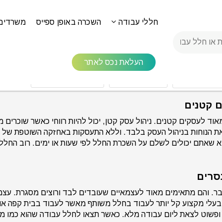
חללי עבודה
השכרה באופן ספייס
משרדים
העלאת נכס לאתר
ס' עובדים
כל המותגים
שירותים לבחירה
ותפים בGurugram יכולה להתאים מאוד לעסקים קטנים. ניהול עסק קטן, יכול להיות רווח
 הנוחות בניהול העסק בלבד. וללא התעסקות באחזקה השוטפת של ה
דא שאתם יכולים לשלם על השכרת החלל לפי שעות או ימים. רוב החללי
Gur הם מקום עבודה לכל דבר. והם מתאימים מאוד לעצמאיים שעובדים לבד ורוצים מ
ד בעלי מקצוע קל יותר לעבוד בחלל משותף מאשר לעבוד בבית קפה 
פשוט לצאת ליום עבודה מלא. כאשר תצאו לחלל עבודה שהוא כמו מש