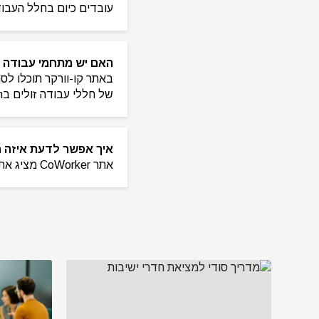
עובדים כיום בחלל העבודה
האם יש מתחמי עבודה זולים בm
באתר קו-וורקר תוכלו לסנ
של חללי עבודה זולים בGurugram מסודרים מהמחיר הנמוך-לגבוה.
איך אפשר לדעת איזה חלל עבודה בGurugram
אתר CoWorker מציג את חללי העבודה בGurugram עם תו סגול בסימון "תו סגול" אותו תמצאו באתר.