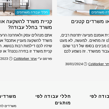
דה משותפים
חללי עבודה משותפים
ו משרדים קטנים
קניית משרד להשקעה או
משרד בחלל עבודה?
ת אומנם מציעה יתרונות רבים,
אתם מנהלים עסק ולאחרונה הרעיון
נו זה מתאים. למעשה, לא מעט
משרד להשקעה מעניין אתכם? אם 
 מבינים בסופו של דבר שהם
שיהיו לכם דילמות רבות בנושא.
בוד ממשרד. זה נשמע לכם
קניית משרד זו בחירה נכונה? או שא
פורסם ע"י
אתר CoWorker
/2023
CoWorke
30/01/2024
ודה לפי
חללי עבודה לפי
משרדים
מותגים
משרדים לה