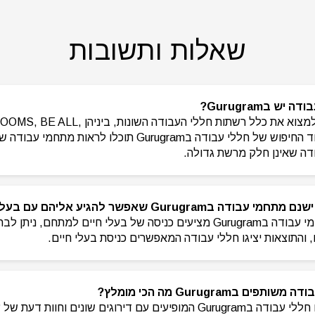
שאלות ותשובות
ש בGurugram?
באתר CoWorker תוכלו למצוא את כלל רשתות חללי 
Urban Place ועוד. בעמוד החיפוש של חללי עבודה בGurugram ת
ודה שאינן חלק מרשת גדולה.
Gurugr שאפשר להגיע אליהם עם בעלי חיים?
על מנת לראות אילו מתחמי עבודה בGurugram מציעים כניסה של בעלי חיים למתחם
 והתוצאות יציגו חללי עבודה המאפשרים כניסת בעלי חיים.
בGurugram מה הכי מומלץ?
באתר CoWorker תמצאו חללי עבודה בGurugram המופיעים עם דירוגים שונים ו