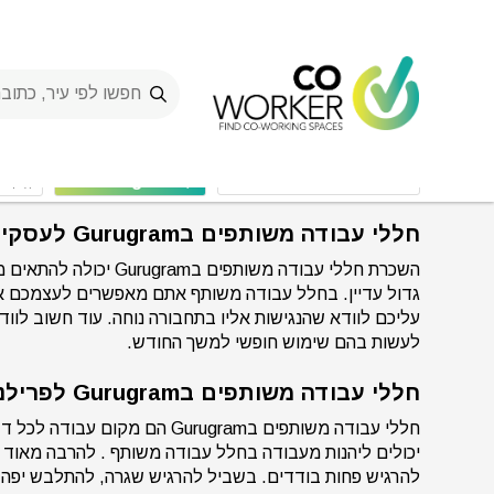
Ski
t
conten
Spaces
>
חללי עבודה בGurugram
חללי עבודה משותפים
Gurugram
מ
חללי עבודה משותפים בGurugram לעסקים קטנים
השכרת חללי עבודה מש
גדול עדיין. בחלל עבודה משותף אתם מאפשרים לעצמכם את
עליכם לוודא שהנגישות אליו בתחבורה נוחה. עוד חשוב לוו
לעשות בהם שימוש חופשי למשך החודש.
חללי עבודה משותפים בGurugram לפרילנסרים
חללי עבודה משותפים בugram
יכולים ליהנות מעבודה בחלל עבודה משותף . להרבה מאו
להרגיש פחות בודדים. בשביל להרגיש שגרה, להתלבש יפה ו