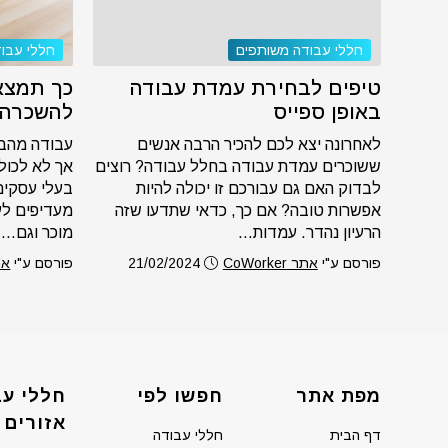
חללי עבודה משותפים
חללי עבו
טיפים לבחירת עמדת עבודה
כך תמצא
באופן ספייס
להשכרה
לאחרונה יצא לכם להכיר הרבה אנשים
עבודה מהבי
ששוכרים עמדת עבודה בחלל עבודה? רוצים
אך לא לכול
לבדוק האם גם עבורכם זו יכולה להיות
בעלי עסקים
אפשרות טובה? אם כך, כדאי שתדעו שזה
מעדיפים לע
הרעיון נהדר. עמדות...
מוכר וגם...
פורסם ע"י
אתר CoWorker
21/02/2024
פורסם ע"י
אתר r
מפת אתר
חפשו לפי
חללי עב
אזורים
דף הבית
חללי עבודה