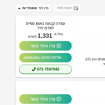
הצגת מפה
מיין לפי:
פופולריות
עמדה קבועה באופן ספייס
לאדם יחיד
1,331
החל מ-
לחודש
צרו איתי קשר
שליחת הודעה בוואטסאפ
הכל אודות ריג'ס שרונה תל אביב (Regus Sarona Tel Aviv) בכתובת דרך מנחם בגין 121,
ד.
073-7597943
צרו איתי קשר