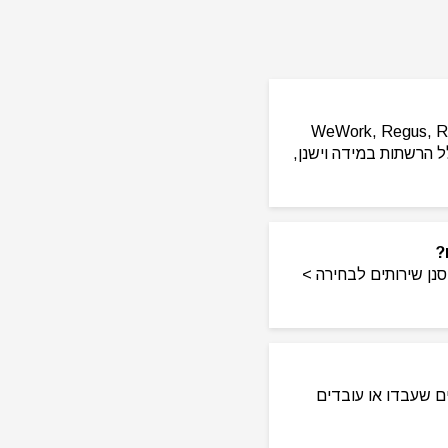
העבודה השונות, ביניהן WeWork, Regus, ROOMS, BE ALL,
כלל הרשתות במידה וישנן,
?
נן שירותים לבחירה >
סקים שעבדו או עובדים