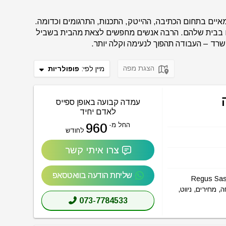
ים בתחום הכתיבה, ההייטק, התכנות, התרגומים וכדומה.
או בבית שלהם. הרבה אנשים מחפשים לצאת מהבית בשביל
רד – העבודה תהפוך לנעימה וקלה יותר.
הצגת מפה
מיין לפי:
פופולריות
עמדה קבועה באופן ספייס
לאדם יחיד
960
החל מ-
לחודש
צרו איתי קשר
שליחת הודעה בוואטסאפ
Regus Sasson Hugi ONE To
ת פתיחה, מחירים, ניווט,
073-7784533