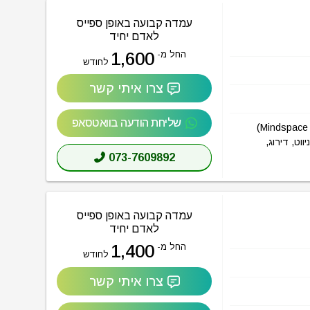
עמדה קבועה באופן ספייס
לאדם יחיד
1,600
החל מ-
לחודש
צרו איתי קשר
שליחת הודעה בוואטסאפ
הכל אודות מיינדספייס Hope Town פתח תקווה (Mindspace Hope Town Petah Tikva)
 ניווט, דירוג,
073-7609892
עמדה קבועה באופן ספייס
לאדם יחיד
1,400
החל מ-
לחודש
צרו איתי קשר