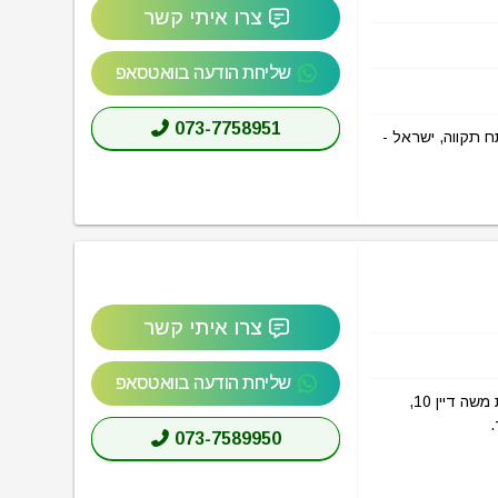
צרו איתי קשר
שליחת הודעה בוואטסאפ
073-7758951
 ליועץ (Hahamama LaYoets) בכתובת משה דיין 10, פתח תקווה, ישראל -
צרו איתי קשר
שליחת הודעה בוואטסאפ
הכל אודות באר קליניקות פתח תקווה (Baer Clinics Petah Tikva) בכתובת משה דיין 10,
.
073-7589950