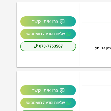
צרו איתי קשר
שליחת הודעה בוואטסאפ
073-7753567
הכל אודות מיקסר ויצמן תל אביב (MIXER Weizmann Tel Aviv) בכתובת ויצמן‬ 14, תל
צרו איתי קשר
שליחת הודעה בוואטסאפ