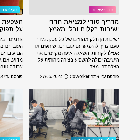
חדרי ישיבות
חללי עבו
מדריך סודי למציאת חדרי
השפעת ח
ישיבות בקלות ובלי מאמץ
על תפוק
ישיבות הן חלק מהחיים של כל עסק. מידי
גורמים רבי
פעם צריך להיפגש עם עובדים, שותפים או
העובדים במ
אפילו לקוחות. השאלה איפה מקיימים את
הם עובדים, 
הישיבה יכולה להשפיע בצורה מהותית על
מדוע, אם ג
הצלחתה. מצד...
עבודה טובה,
פורסם ע"י
אתר CoWorker
27/05/2024
פורסם ע"י
אתר r