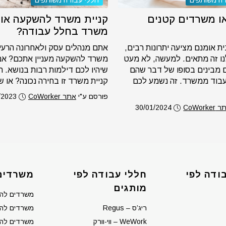
דה משותפים
חללי עבודה משותפים
ו משרדים קטנים
קניית משרד להשקעה או
משרד בחלל עבודה?
ת אומנם מציעה יתרונות רבים,
אתם מנהלים עסק ולאחרונה הרעיון
נו זה מתאים. למעשה, לא מעט
משרד להשקעה מעניין אתכם? אם 
 מבינים בסופו של דבר שהם
שיהיו לכם דילמות רבות בנושא.
בוד ממשרד. זה נשמע לכם
קניית משרד זו בחירה נכונה? או שא
פורסם ע"י
אתר CoWorker
/2023
CoWorke
30/01/2024
ודה לפי
חללי עבודה לפי
משרדים
מותגים
משרדים לה
ריג’ס – Regus
משרדים להש
WeWork – ווי-וורק
משרדים לה