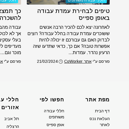
חללי עבודה משותפים
חללי עבו
טיפים לבחירת עמדת עבודה
כך תמצא
באופן ספייס
להשכרה
לאחרונה יצא לכם להכיר הרבה אנשים
עבודה מהבי
ששוכרים עמדת עבודה בחלל עבודה? רוצים
אך לא לכול
לבדוק האם גם עבורכם זו יכולה להיות
בעלי עסקים
אפשרות טובה? אם כך, כדאי שתדעו שזה
מעדיפים לע
הרעיון נהדר. עמדות...
מוכר וגם...
פורסם ע"י
אתר CoWorker
21/02/2024
פורסם ע"י
אתר r
מפת אתר
חפשו לפי
חללי עב
אזורים
דף הבית
חללי עבודה
משותפים
העלאת נכס
תל אביב
לאתר
אופן ספייס
הרצליה