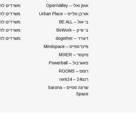
אופן ואלי – OpenValley
משרדים לה
אורבן פלייס – Urban Place
משרדים להש
בי אול – BE ALL
משרדים להש
בי וורק – BeWork
משרדים להש
דוגדר – dogether
משרדים לה
מיינדספייס – Mindspace
מיקסר – MIXER
פאוורבול – Powerball
רומס – ROOMS
רנט24 – rent24
שרונה ספייס – Sarona
Space