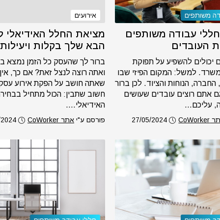
דה משותפים
אירועים
ללי עבודה משותפים
מציאת החלל האידיאלי ל
ת העובדים
הבא שלך בקלות ויעילות
ם יכולים להשפיע על תפוקת
ברור לך שהעסק כל הזמן נמצא ב
שרד. למשל: המקום הפיזי שבו
ואתה רוצה לנצל זאת? אם כך, אין
החברה, הנוחות והציוד. לכן ברור
שאתה חושב על הפקת אירוע עסקי
ם אתם רוצים עובדים שעושים
חשוב שתבין: הכול מתחיל בבחיר
 עליכם...
האידיאלי....
CoWorke
27/05/2024
פורסם ע"י
אתר CoWorker
/2024