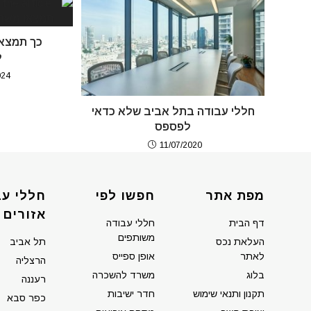
כך תמצאו
ל
024
חללי עבודה בתל אביב שלא כדאי
לפספס
11/07/2020
מפת אתר
חפשו לפי
חללי עב
אזורים
דף הבית
חללי עבודה
משותפים
העלאת נכס
תל אביב
לאתר
אופן ספייס
הרצליה
בלוג
משרד להשכרה
רעננה
תקנון ותנאי שימוש
חדר ישיבות
כפר סבא