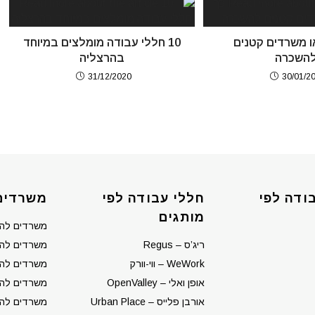
 משרדים קטנים
10 חללי עבודה מומלצים במיוחד
השכרה
בהרצליה
31/12/2020
30/01/2
ודה לפי
חללי עבודה לפי
משרדים
מותגים
משרדים לה
ריג’ס – Regus
משרדים להש
WeWork – ווי-וורק
משרדים לה
אופן ואלי – OpenValley
משרדים לה
אורבן פלייס – Urban Place
משרדים להש