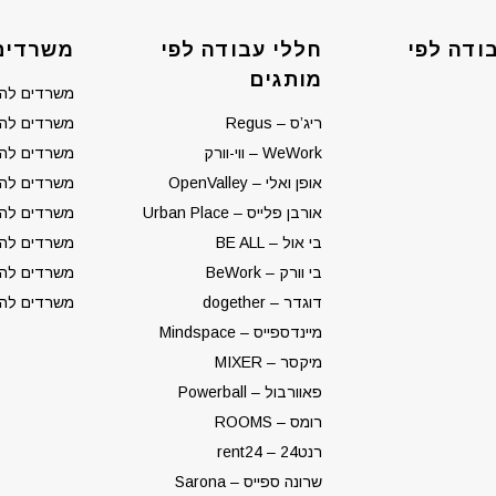
ודה לפי
חללי עבודה לפי
משרדים
מותגים
משרדים לה
ריג’ס – Regus
משרדים להש
WeWork – ווי-וורק
משרדים לה
אופן ואלי – OpenValley
משרדים לה
אורבן פלייס – Urban Place
משרדים להש
בי אול – BE ALL
משרדים להש
בי וורק – BeWork
משרדים להש
דוגדר – dogether
משרדים לה
מיינדספייס – Mindspace
מיקסר – MIXER
פאוורבול – Powerball
רומס – ROOMS
רנט24 – rent24
שרונה ספייס – Sarona